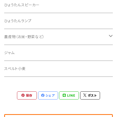
ひょうたんスピーカー
ひょうたんランプ
農産物（お米・野菜など）
サルナシ
ジャム
豆類
スペルト小麦
保存
シェア
LINE
ポスト