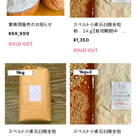
業務用販売のお知らせ
スペルト小麦石臼挽全粒
粉 １ｋｇ【栽培期間中 化
¥99,999
学肥料・農薬不使用】※レタ
¥1,350
ーパック配送
SOLD OUT
SOLD OUT
スペルト小麦石臼挽全粒
スペルト小麦石臼挽全粒