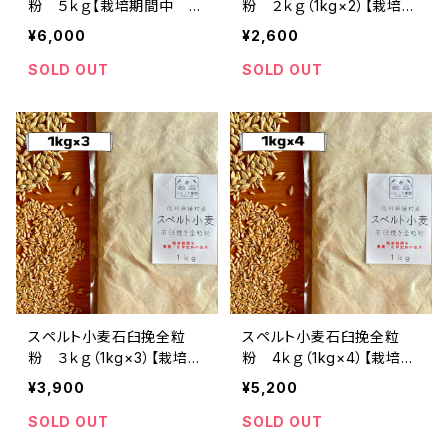
粉 ５ｋｇ【栽培期間中 農
粉 ２ｋｇ（1kg×2）【栽培期
薬・化学肥料不使用】
間中 農薬・化学肥料・不
¥6,000
¥2,600
使用】※レターパックプラス
配送
SOLD OUT
SOLD OUT
スペルト小麦石臼挽全粒
スペルト小麦石臼挽全粒
粉 ３ｋｇ（1kg×3）【栽培期
粉 4ｋｇ（1kg×4）【栽培期
間中 農薬・化学肥料・不
間中 農薬・化学肥料不使
¥3,900
¥5,200
使用】
用】※ゆうパック配送
SOLD OUT
SOLD OUT