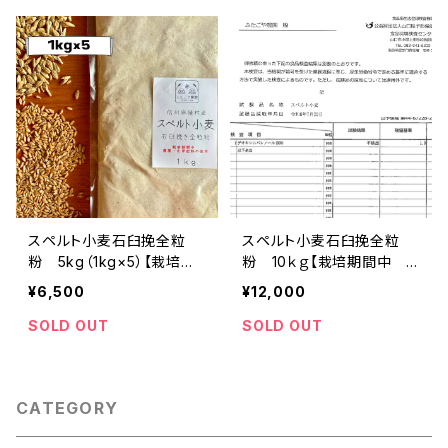
スペルト小麦石臼挽全粒
スペルト小麦石臼挽全粒
粉 5kg（1kg×5）【栽培期
粉 10ｋｇ【栽培期間中
間中 農薬・化学肥料不使
農薬・化学肥料不使用】
¥6,500
¥12,000
用】
SOLD OUT
SOLD OUT
CATEGORY